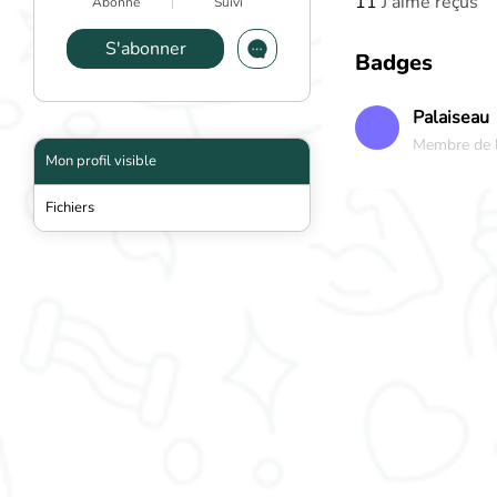
11
J'aime reçus
Abonné
Suivi
S'abonner
Badges
Palaiseau
Membre de l'
Mon profil visible
Fichiers