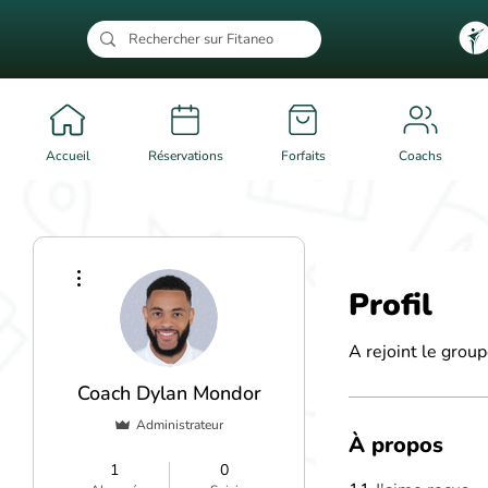
Accueil
Réservations
Forfaits
Coachs
Plus d'actions
Profil
A rejoint le group
Coach Dylan Mondor
Administrateur
À propos
Palaiseau
+
4
1
0