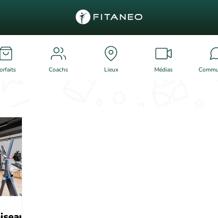
orfaits
Coachs
Lieux
Médias
Commu
aiseau