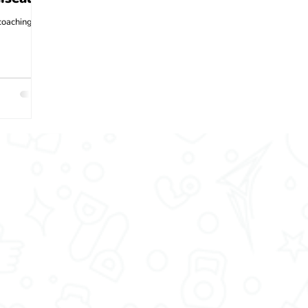
coaching
mique et
 votre...