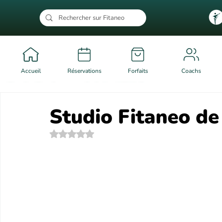
Accueil
Réservations
Forfaits
Coachs
Studio Fitaneo de
Noté NaN étoiles sur 5.