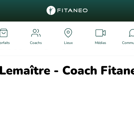
orfaits
Coachs
Lieux
Médias
Commu
Lemaître - Coach Fitan
r 5.