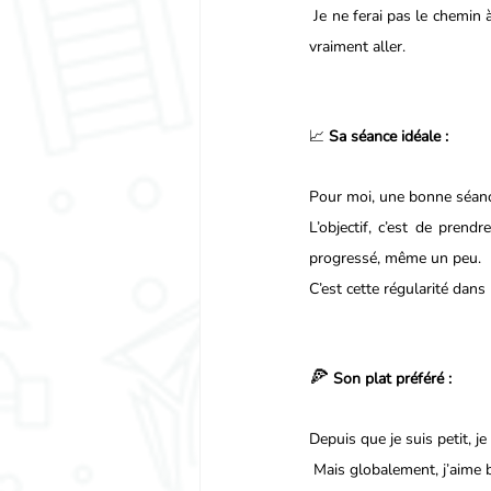
 Je ne ferai pas le chemin à ta place, mais je serai ton levier, ton moteur et ton soutien pour t’aider à aller là où tu veux 
vraiment aller.
📈 
Sa séance idéale :
Pour moi, une bonne séance
L’objectif, c’est de prendr
progressé, même un peu.
C’est cette régularité dans 
🍕
Son plat préféré :
Depuis que je suis petit, je
 Mais globalement, j’aime bien manger. Pour moi, la nutrition, c’est une question d’équilibre entre plaisir et 