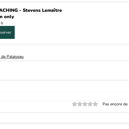
CHING - Stevens Lemaître
n only
 h
server
 de Palaiseau
Noté 0 étoile sur 5.
Pas encore de