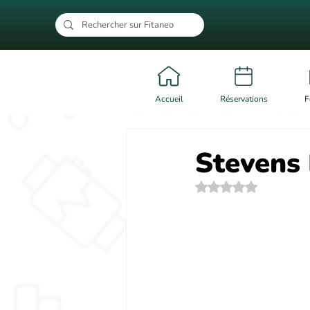
Accueil
Réservations
F
Stevens 
Noté NaN étoiles su