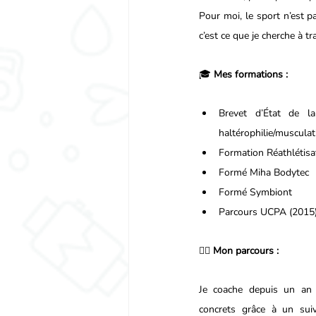
Pour moi, le sport n’est pa
c’est ce que je cherche à 
🎓 
Mes formations :
Brevet d’État de la
haltérophilie/musculat
Formation Réathlétis
Formé Miha Bodytec
Formé Symbiont
Parcours UCPA (2015) –
🏋️‍♀️ 
Mon parcours :
Je coache depuis un an d
concrets grâce à un suiv