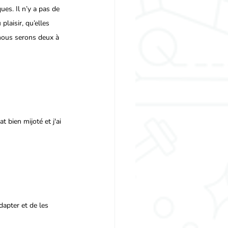
es. Il n’y a pas de 
laisir, qu’elles 
nous serons deux à 
t bien mijoté et j'ai 
apter et de les 