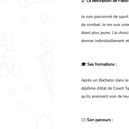
🏀 
La description de Pablo 
Je suis passionné de sport 
de combat. Je me suis orien
étant plus jeune. J’ai chois
donner individuellement et
🎓 
Ses formations :
Après un Bachelor dans le
diplôme d’état de Coach Sp
qu’ils prennent soin de leu
🏋️‍♀️ 
Son parcours :