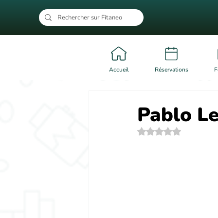
Accueil
Réservations
F
Pablo L
Noté NaN étoiles su