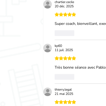
chartier.cecile
20 déc. 2025
Noté 5 étoiles sur 5.
Super coach, bienveillant, exer
J'aime
kp60
11 juil. 2025
Noté 5 étoiles sur 5.
Très bonne séance avec Pablo! 
J'aime
thierry.legal
21 mai 2025
Noté 5 étoiles sur 5.