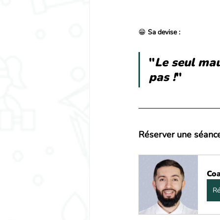
😁 
Sa devise :
"
Le seul mau
pas !
"
Réserver une séance
Coa
Ré