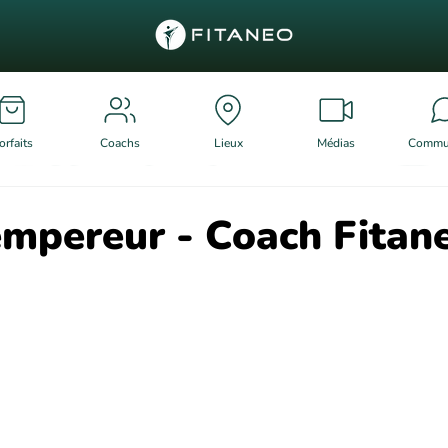
orfaits
Coachs
Lieux
Médias
Commu
empereur - Coach Fitan
r 5.